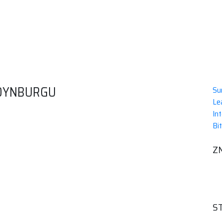
EDYNBURGU
Su
Le
In
Bi
S