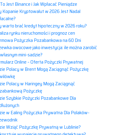
 To Jest Binance i Jak Wpłacać Pieniądze
y Kopanie Kryptowalut w 2026 Jest Nadal
łacalne?
y warto brać kredyt hipoteczny w 2026 roku?
aliza rynku nieruchomości i prognoz cen
rmowa Pożyczka Pozabankowa na 60 Dni
zewka owocowe jako inwestycja: ile można zarobić
 własnym mini-sadzie?
rmularz Online – Oferta Pożyczki Prywatnej
zie Polacy w Brent Mogą Zaciągnąć Pożyczkę
wilówkę
zie Polacy w Haringey Mogą Zaciągnąć
zabankową Pożyczkę
zie Szybkie Pożyczki Pozabankowe Dla
dłużonych
zie w Ealing Pożyczka Prywatna Dla Polaków-
zewodnik
zie Wziąć Pożyczkę Prywatną w Lublinie?
e kosztuje wynajęcie prywatnego detektywa?