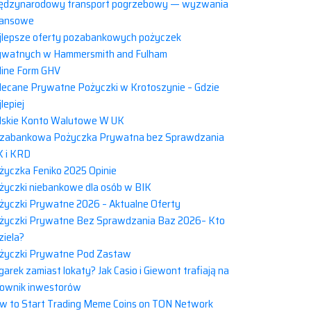
ędzynarodowy transport pogrzebowy — wyzwania
nansowe
jlepsze oferty pozabankowych pożyczek
ywatnych w Hammersmith and Fulham
line Form GHV
lecane Prywatne Pożyczki w Krotoszynie – Gdzie
lepiej
lskie Konto Walutowe W UK
zabankowa Pożyczka Prywatna bez Sprawdzania
K i KRD
życzka Feniko 2025 Opinie
życzki niebankowe dla osób w BIK
życzki Prywatne 2026 – Aktualne Oferty
życzki Prywatne Bez Sprawdzania Baz 2026– Kto
ziela?
życzki Prywatne Pod Zastaw
garek zamiast lokaty? Jak Casio i Giewont trafiają na
lownik inwestorów
w to Start Trading Meme Coins on TON Network