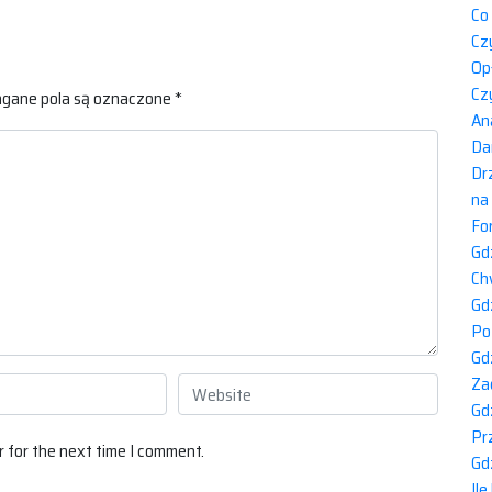
Co
Cz
Op
Cz
ane pola są oznaczone
*
An
Da
Dr
na
Fo
Gd
Ch
Gd
Po
Gd
Za
Gd
Pr
 for the next time I comment.
Gd
Il