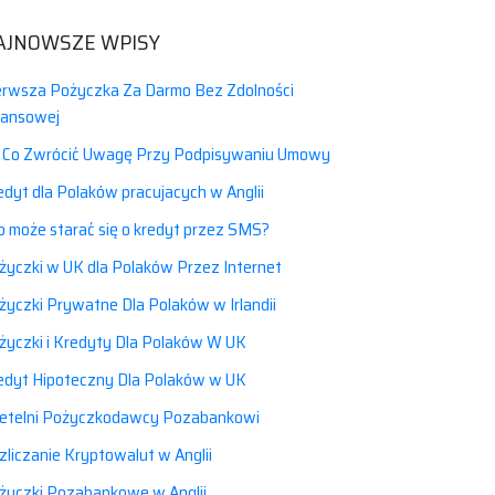
AJNOWSZE WPISY
erwsza Pożyczka Za Darmo Bez Zdolności
nansowej
 Co Zwrócić Uwagę Przy Podpisywaniu Umowy
edyt dla Polaków pracujacych w Anglii
o może starać się o kredyt przez SMS?
życzki w UK dla Polaków Przez Internet
życzki Prywatne Dla Polaków w Irlandii
życzki i Kredyty Dla Polaków W UK
edyt Hipoteczny Dla Polaków w UK
etelni Pożyczkodawcy Pozabankowi
zliczanie Kryptowalut w Anglii
życzki Pozabankowe w Anglii