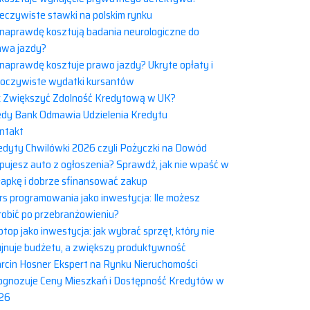
eczywiste stawki na polskim rynku
e naprawdę kosztują badania neurologiczne do
awa jazdy?
e naprawdę kosztuje prawo jazdy? Ukryte opłaty i
eoczywiste wydatki kursantów
k Zwiększyć Zdolność Kredytową w UK?
edy Bank Odmawia Udzielenia Kredytu
ntakt
edyty Chwilówki 2026 czyli Pożyczki na Dowód
pujesz auto z ogłoszenia? Sprawdź, jak nie wpaść w
łapkę i dobrze sfinansować zakup
rs programowania jako inwestycja: Ile możesz
robić po przebranżowieniu?
top jako inwestycja: jak wybrać sprzęt, który nie
ujnuje budżetu, a zwiększy produktywność
rcin Hosner Ekspert na Rynku Nieruchomości
ognozuje Ceny Mieszkań i Dostępność Kredytów w
26