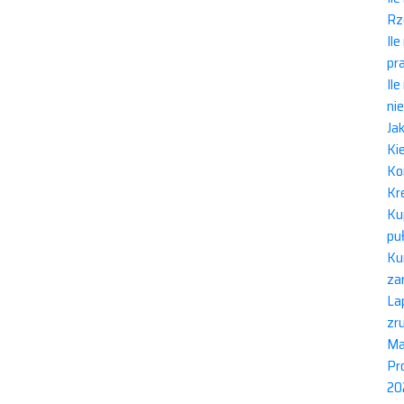
Rz
Il
pr
Il
ni
Ja
Ki
Ko
Kr
Ku
pu
Ku
za
Lap
zr
Ma
Pr
20