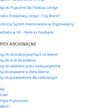
życzki Prywatne Dla Polaków Londyn
radca Kredytowy Londyn – Czy Warto?
uteczny System Inwestowania w Kryptowaluty
wilówka w UK – Banki vs Parabanki
PISY ARCHIWALNE
zyczki od osob prywatnych na dowod
zyczki w uk dla polakow
zyczki udzielane przez osoby prywatne
życzki prywatne w domu klienta
życzki pozabankowe dla zadłużonych
Nas
ntakt
lityka Prywatności
NWOP