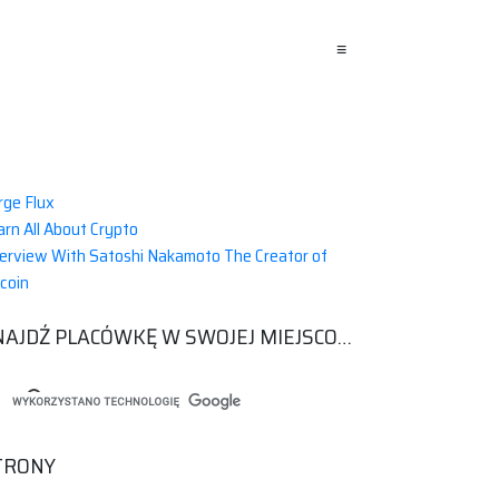
≡
rge Flux
arn All About Crypto
terview With Satoshi Nakamoto The Creator of
tcoin
ZNAJDŹ PLACÓWKĘ W SWOJEJ MIEJSCOWOŚCI
TRONY