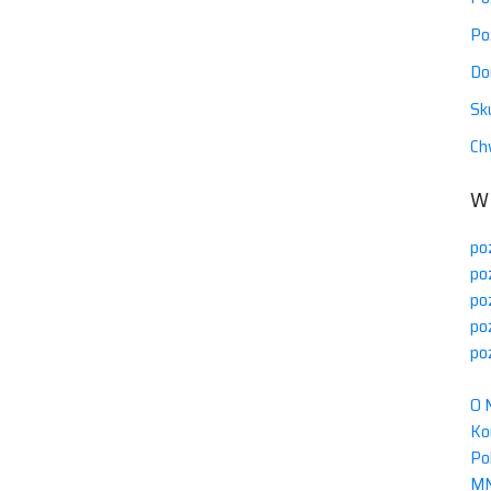
Po
Do
Sk
Ch
W
po
po
po
po
po
O 
Ko
Po
M