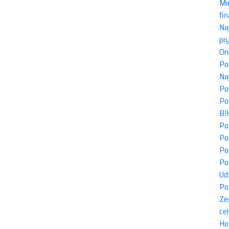
Mi
fi
Na
pr
On
Po
Naj
Po
Po
BI
Po
Po
Po
Po
Ud
Po
Ze
ce
Ho