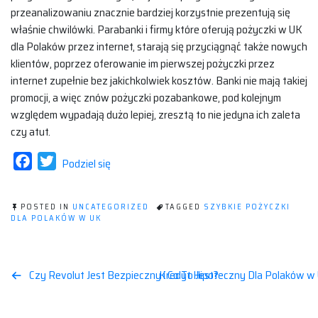
przeanalizowaniu znacznie bardziej korzystnie prezentują się
właśnie chwilówki. Parabanki i firmy które oferują pożyczki w UK
dla Polaków przez internet, starają się przyciągnąć także nowych
klientów, poprzez oferowanie im pierwszej pożyczki przez
internet zupełnie bez jakichkolwiek kosztów. Banki nie mają takiej
promocji, a więc znów pożyczki pozabankowe, pod kolejnym
względem wypadają dużo lepiej, zresztą to nie jedyna ich zaleta
czy atut.
Facebook
Twitter
Podziel się
POSTED IN
UNCATEGORIZED
TAGGED
SZYBKIE POŻYCZKI
DLA POLAKÓW W UK
Nawigacja
Czy Revolut Jest Bezpieczny i Co To Jest?
Kredyt Hipoteczny Dla Polaków w
wpisu