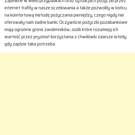
Zapewne w wielu przypadkach oraz sytuacjach pożyczki przez
internet trafiły w nasze oczekiwania a także pozwoliły w końcu
na komfortową metodę pożyczania pieniędzy, czego nigdy nie
oferowały nam żadne banki. Oczywiście pożyczki pozabankowe
mają ogromne grono zwolenników, osób które rozumieją ich
wartość przez pryzmat korzystania z chwilówki zawsze wtedy
gdy zajdzie taka potrzeba.