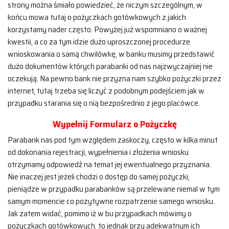
strony można śmiało powiedzieć, że niczym szczególnym, w
końcu mowa tutaj o pożyczkach gotówkowych z jakich
korzystamy nader często. Powyżej już wspomniano o ważnej
kwestii, a co za tym idzie dużo uproszczonej procedurze
wnioskowania o samą chwilówkę, w banku musimy przedstawić
dużo dokumentów których parabanki od nas najzwyczajniej nie
oczekują. Na pewno bank nie przyzna nam szybko pożyczki przez
internet, tutaj trzeba się liczyć z podobnym podejściem jak w
przypadku starania się o nią bezpośrednio z jego placówce.
Wypełnij Formularz o Pożyczkę
Parabank nas pod tym względem zaskoczy, często w kilka minut
od dokonania rejestracji, wypełnienia i złożenia wniosku
otrzymamy odpowiedź na temat jej ewentualnego przyznania.
Nie inaczej jest jeżeli chodzi o dostęp do samej pożyczki,
pieniądze w przypadku parabanków są przelewane niemal w tym
samym momencie co pozytywne rozpatrzenie samego wniosku.
Jak zatem widać, pomimo iż w bu przypadkach mówimy o
pożyczkach gotówkowych, to jednak przy adekwatnym ich